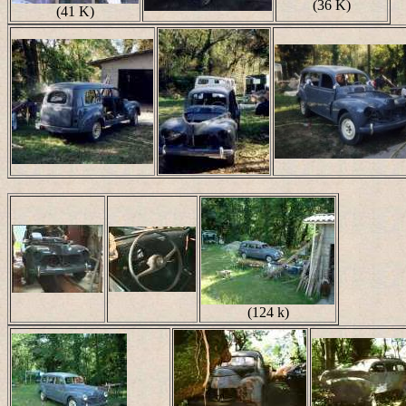
(36 K)
(41 K)
(124 k)