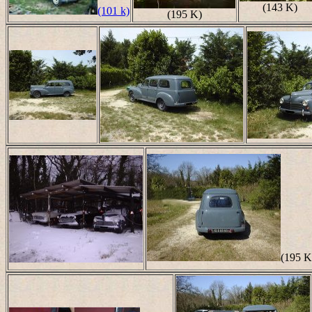
(143 K)
(101 k)
(195 K)
(195 K