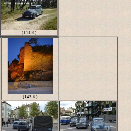
(143 K)
(143 K)