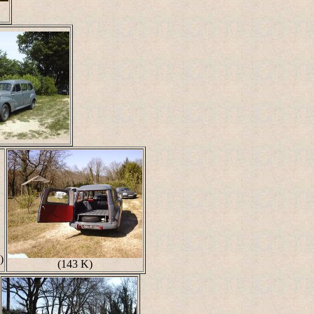
)
(143 K)