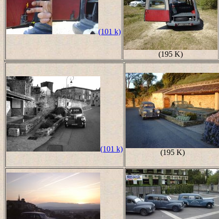
(101 k)
(195 K)
(101 k)
(195 K)