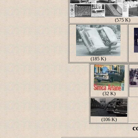
(575 K)
(185 K)
(32 K)
(106 K)
c