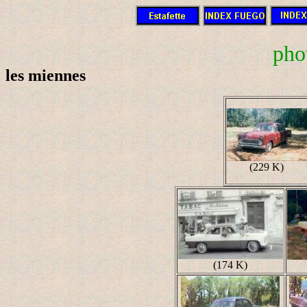
pho
les miennes
(229 K)
(174 K)