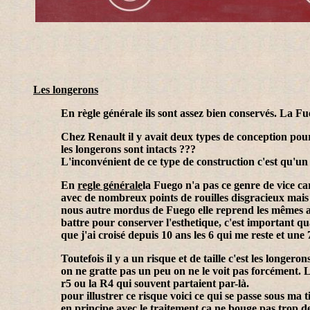
Les longerons
En règle générale ils sont assez bien conservés. La F
Chez Renault il y avait deux types de conception pour
les longerons sont intacts ???
L'inconvénient de ce type de construction c'est qu'un
En
regle générale
la Fuego n'a pas ce genre de vice ca
avec de nombreux points de rouilles disgracieux mais r
nous autre mordus de Fuego elle reprend les mêmes av
battre pour conserver l'esthetique, c'est important qu
que j'ai croisé depuis 10 ans les 6 qui me reste et une
Toutefois il y a un risque et de taille c'est les longer
on ne gratte pas un peu on ne le voit pas forcément. L
r5 ou la R4 qui souvent partaient par-là.
pour illustrer ce risque voici ce qui se passe sous ma ti
en principe avec le traitement ça ne bouge pas trop dep