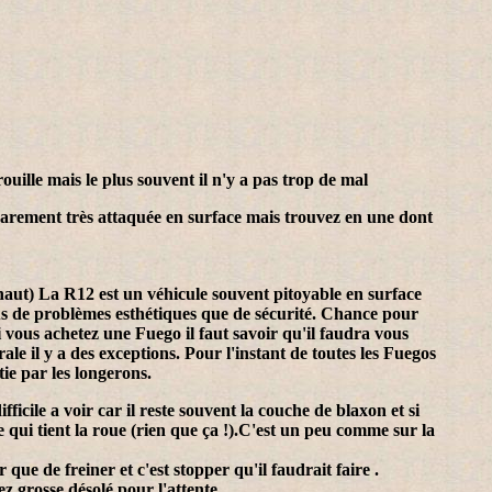
ille mais le plus souvent il n'y a pas trop de mal
 rarement très attaquée en surface mais trouvez en une dont
s haut) La R12 est un véhicule souvent pitoyable en surface
plus de problèmes esthétiques que de sécurité. Chance pour
ous achetez une Fuego il faut savoir qu'il faudra vous
e il y a des exceptions. Pour l'instant de toutes les Fuegos
tie par les longerons.
fficile a voir car il reste souvent la couche de blaxon et si
 qui tient la roue (rien que ça !).C'est un peu comme sur la
r que de freiner et c'est stopper qu'il faudrait faire .
 grosse désolé pour l'attente ....