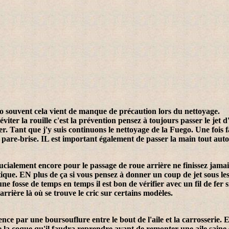
go souvent cela vient de manque de précaution lors du nettoyage.
viter la rouille c'est la prévention pensez à toujours passer le jet d
r. Tant que j'y suis continuons le nettoyage de la Fuego. Une fois f
 pare-brise. IL est important également de passer la main tout autou
crucialement encore pour le passage de roue arrière ne finissez jama
étique. EN plus de ça si vous pensez à donner un coup de jet sous les
 une fosse de temps en temps il est bon de vérifier avec un fil de fer 
arrière là où se trouve le cric sur certains modèles.
 par une boursouflure entre le bout de l'aile et la carrosserie. Ensu
de la coque qu'il faudra reprendre avant de remonter une aile saine 