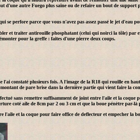
out d'une autre Fuego plus saine ou de refaire un bout de support po
e qui se perfore parce que vous n'avez pas assez passé le jet d'eau 
er et traiter antirouille phosphatant (celui qui noirci la tôle) par 
démonter pour la greffe : faites d'une pierre deux coups.
 l'ai constaté plusieurs fois. A l'image de la R18 qui rouille en hau
 montant de pare brise dans la dernière partie qui vient faire la con
fectué sans remettre suffisamment de joint entre l'aile et la coque 
ure coté aile de 8cm par 2 ou 3 cm et que la boue pénètre par-là po
ntre l'aile et la coque pour faire office de deflecteur et empecher la 