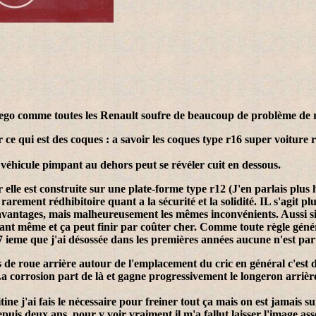
uego comme toutes les Renault soufre de beaucoup de problème de rou
 ce qui est des coques : a savoir les coques type r16 super voiture
 véhicule pimpant au dehors peut se révéler cuit en dessous.
r elle est construite sur une plate-forme type r12 (J'en parlais plu
arement rédhibitoire quant a la sécurité et la solidité. IL s'agit 
antages, mais malheureusement les mêmes inconvénients. Aussi si v
ant même et ça peut finir par coûter cher. Comme toute règle général
 7 ieme que j'ai désossée dans les premières années aucune n'est par
ons de roue arrière autour de l'emplacement du cric en général c'est di
a corrosion part de là et gagne progressivement le longeron arrière
tine j'ai fais le nécessaire pour freiner tout ça mais on est jamais su
uis deux ans. pour y voir vraiment il m'a fallut laisser l'image assez